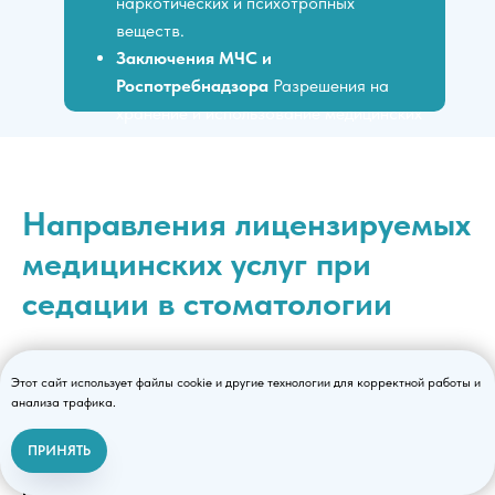
наркотических и психотропных
веществ.
Заключения МЧС и
Роспотребнадзора
Разрешения на
хранение и использование медицинских
газов.
Направления лицензируемых
медицинских услуг при
седации в стоматологии
При получении лицензии на седацию в
Этот сайт использует файлы cookie и другие технологии для корректной работы и
стоматологии индивидуальному
анализа трафика.
предпринимателю необходимо четко указать
виды анестезиологической деятельности в
ПРИНЯТЬ
Связаться с нами
соответствии с планируемыми услугами.
Основные направления лицензируемых