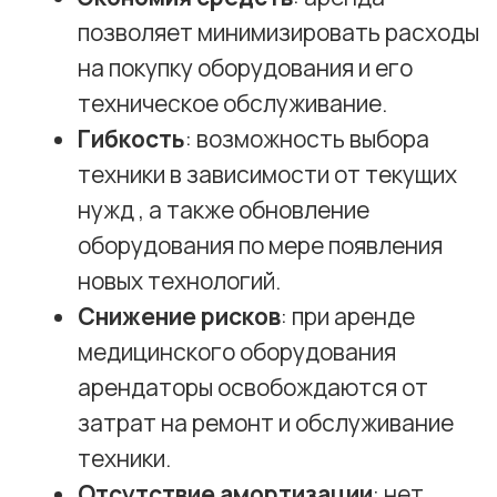
Репутация компании
: выбирайте
проверенных поставщиков, которые
предоставляют гарантии качества и
соблюдают все условия договора.
Отсутствие амортизации
: нет
необходимости учитывать износ
оборудования, что упрощает
бухгалтерский учет.
Аренда медицинского оборудования
—
это современное и выгодное решение для
клиник и медкабинетов разных
организаций, которые хотят
минимизировать затраты и ускорить
процесс лицензирования. Выбирая
аренду, вы получаете доступ к новейшей
технике, возможность быстро
адаптироваться к изменениям и улучшать
качество предоставляемых услуг. Если вы
планируете открыть медицинский центр
или расширить спектр услуг, аренда