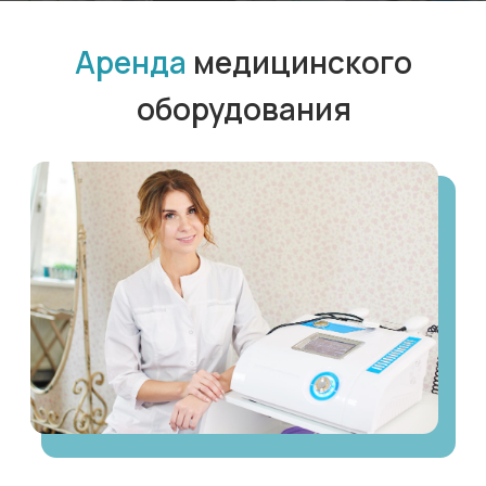
Наша компания на протяжении многих лет
занимается лицензированием
медицинской деятельности, а также
подготовкой и сопровождением
медицинских организаций при проверке
органов Росздравнадзора,
Роспотребнадзора и других инстанций.
Именно этот опыт лег в основу
направления –
аренды оборудование
для лицензирования медицинских