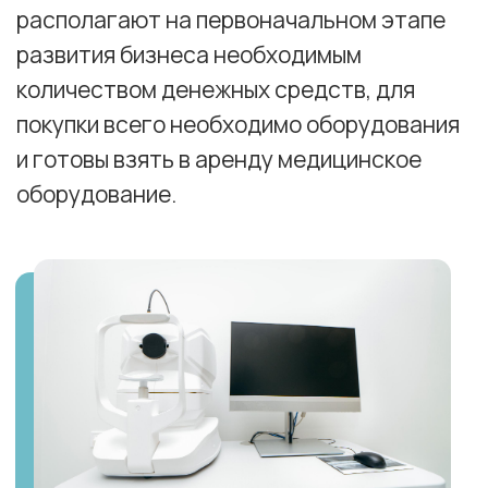
Для каждой специализации утверждены
стандарты оснащения медицинского
кабинета, не всегда все перечисленное в
стандартах оборудование необходимо
для работы специалиста, в ряде случаев
указанное оборудование просто более не
актуально, ведь медицина не стоит на
месте.
Мы комплексно подходим к оказанию
услуги по аренде оборудования для
лицензирования, предоставляя не только
качественный товар, но и всю
необходимую документацию к нему, что
особенно важно при проверке
надзирающих и лицензионных органов.