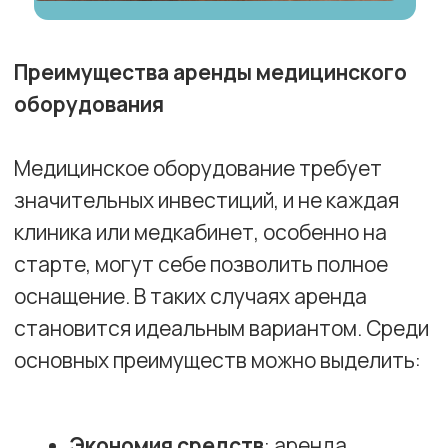
При выборе медицинского оборудования
для аренды следует учитывать несколько
факторов:
Цель аренды
: если оборудование
необходимо для лицензирования,
важно убедиться, что оно
соответствует всем требованиям
законодательства и стандартам.
Срок аренды
: необходимо заранее
определить, на какой период
времени требуется аренда — от
нескольких месяцев до нескольких
лет.
Наличие сервисного
обслуживания
: важно, чтобы
арендодатель предоставлял услуги
по техническому обслуживанию и
ремонту оборудования.