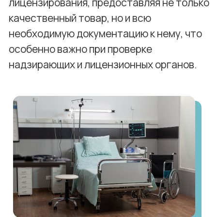
позволяет минимизировать расходы
на покупку оборудования и его
техническое обслуживание.
Гибкость
: возможность выбора
техники в зависимости от текущих
нужд , а также обновление
оборудования по мере появления
новых технологий.
Снижение рисков
: при аренде
медицинского оборудования
арендаторы освобождаются от
затрат на ремонт и обслуживание
техники.
Отсутствие амортизации
: нет
необходимости учитывать износ
оборудования, что упрощает
бухгалтерский учет.
Как выбрать медицинское
оборудование для аренды?