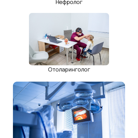
Нефролог
Дерматовенеролог
Отоларинголог
Пульмолог