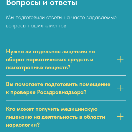
Вопросы и ответы
установлены следующие размеры
штрафов
Мы подготовили ответы на часто задаваемые
для должностных лиц (в том числе
вопросы наших клиентов
индивидуальных
предпринимателей) — от 4 000 до 5
000 рублей;
для юридических лиц — от 40 000 до
Нужна ли отдельная лицензия на
50 000 рублей.
оборот наркотических средств и
психотропных веществ?
Вы помогаете подготовить помещение
к проверке Росздравнадзора?
Кто может получить медицинскую
лицензию на деятельность в области
наркологии?