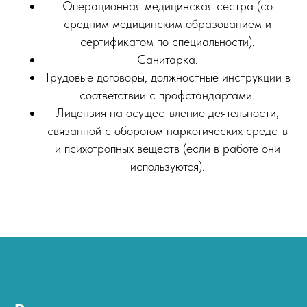
порядок получения лицензии на
Операционная медицинская сестра (со
наркологию.
средним медицинским образованием и
Приказ Минздрава РФ № 1034н
от
сертификатом по специальности).
30.12.2015 регламентирует правила
Санитарка.
организации и оказания
Трудовые договоры, должностные инструкции в
наркологической помощи, включая
соответствии с профстандартами.
оснащение кабинетов.
Последствия
ведения
Лицензия на осуществление деятельности,
медицинской
связанной с оборотом наркотических средств
деятельности без
и психотропных веществ (если в работе они
лицензии
используются).
За оказание Медицинских услуг без
соответствующей лицензии организация
может быть привлечена к
административной ответственности в
виде штрафа или
ликвидирована.
Частью 2 статьи 14.1 КоАП РФ