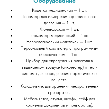
Оборудование
Кушетка медицинская — 1 шт.
Тонометр для измерения артериального
давления — 1 шт.
Фонендоскоп — 1 шт.
Термометр медицинский — 1 шт.
Неврологический молоточек — 1 шт.
Персональный компьютер с программным
обеспечением — 1 шт.
Прибор для определения алкоголя в
Нормативно-правовая
выдыхаемом воздухе (алкотестер) и тест-
база
лицензирования
системы для определения наркотических
веществ.
наркологии
Холодильник для хранения лекарственных
препаратов.
Правовые основы регулирования
медицинской деятельности в области
Мебель (стол, стулья, шкафы, сейф для
психиатрии и наркологии в России
хранения документов и препаратов).