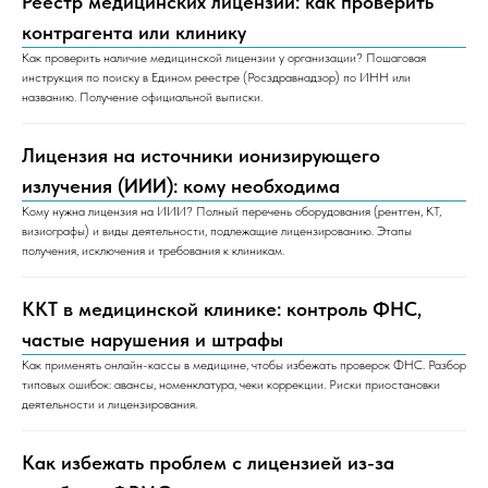
Реестр медицинских лицензий: как проверить
контрагента или клинику
Как проверить наличие медицинской лицензии у организации? Пошаговая
инструкция по поиску в Едином реестре (Росздравнадзор) по ИНН или
названию. Получение официальной выписки.
Лицензия на источники ионизирующего
излучения (ИИИ): кому необходима
Кому нужна лицензия на ИИИ? Полный перечень оборудования (рентген, КТ,
визиографы) и виды деятельности, подлежащие лицензированию. Этапы
получения, исключения и требования к клиникам.
ККТ в медицинской клинике: контроль ФНС,
частые нарушения и штрафы
Как применять онлайн-кассы в медицине, чтобы избежать проверок ФНС. Разбор
типовых ошибок: авансы, номенклатура, чеки коррекции. Риски приостановки
деятельности и лицензирования.
Как избежать проблем с лицензией из-за