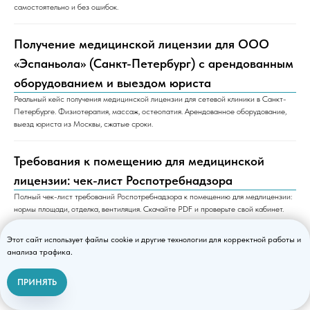
самостоятельно и без ошибок.
Получение медицинской лицензии для ООО
«Эспаньола» (Санкт-Петербург) с арендованным
оборудованием и выездом юриста
Реальный кейс получения медицинской лицензии для сетевой клиники в Санкт-
Петербурге. Физиотерапия, массаж, остеопатия. Арендованное оборудование,
выезд юриста из Москвы, сжатые сроки.
Требования к помещению для медицинской
лицензии: чек-лист Роспотребнадзора
Полный чек-лист требований Роспотребнадзора к помещению для медлицензии:
нормы площади, отделка, вентиляция. Скачайте PDF и проверьте свой кабинет.
Этот сайт использует файлы cookie и другие технологии для корректной работы и
Типовые ошибки при лицензировании
анализа трафика.
медицинской деятельности – как избежать
ПРИНЯТЬ
отказа и получить лицензию с первого раза
Связаться с нами
Разбираем частые ошибки при получении медицинской лицензии. Узнайте