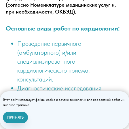
(согласно Номенклатуре медицинских услуг и,
при необходимости, ОКВЭД).
Основные виды работ по кардиологии:
Проведение первичного
(амбулаторного) и/или
специализированного
кардиологического приема,
консультаций.
Диагностические исследования
(например, ЭКГ, ЭхоКГ, суточное
Этот сайт использует файлы cookie и другие технологии для корректной работы и
мониторирование АД и ЭКГ - Холтер).
анализа трафика.
Разработка индивидуальных планов
ПРИНЯТЬ
Связаться с нами
обследования и лечения сердечно-