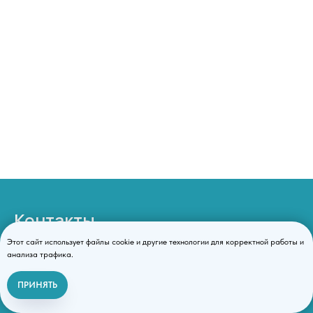
Контакты
Этот сайт использует файлы cookie и другие технологии для корректной работы и
анализа трафика.
8 (499) 495 16 54
info@gormedkonsalting.ru
ПРИНЯТЬ
Связаться с нами
г.Москва,
улица Космонавта Волкова, 6А