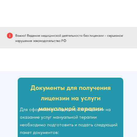
Важно! Ведение медицинской деятельности без лицензии - серьезное
нарушение законодательства РФ
Документы для получения
лицензии на услуги
мануальной терапии
Для оформления медицинской лицензии на
оказание услуг мануальной терапии
необходимо подготовить и подать следующий
пакет документов: