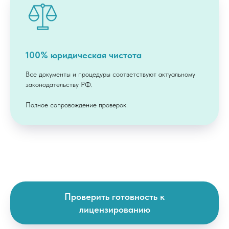
Лицензию на
медицинскую
деятельность
Переоформление
действующей
лицензии
100% юридическая чистота
З
аключение Роспотребнадзора
Все документы и процедуры соответствуют актуальному
законодательству РФ.
Полное сопровождение проверок.
Лицензию на
рентген
Кому мы делаем
медицинскую лицензию
Проверить готовность к
лицензированию