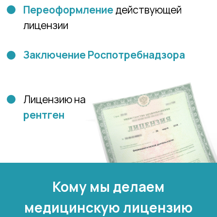
3
Согласование
Все моменты пропишем в договоре
на оказания услуг. Если требуется
согласование, тогда мы пойдем
навстречу в ряде пунктов.
4
Подготовка
Разработаем документацию,
необходимую для получения
Санитарно-эпидемиологического