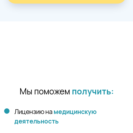
по требованиям, срокам и стоимости
работ для вашей клиники. Проведем
предлицензионный осмотр
помещения и выработаем
рекомендации.
2
Анализ
Проведем аудит
на соответствие требованиям
Рособрнадзора. Выявим
и устраним несоответствия.