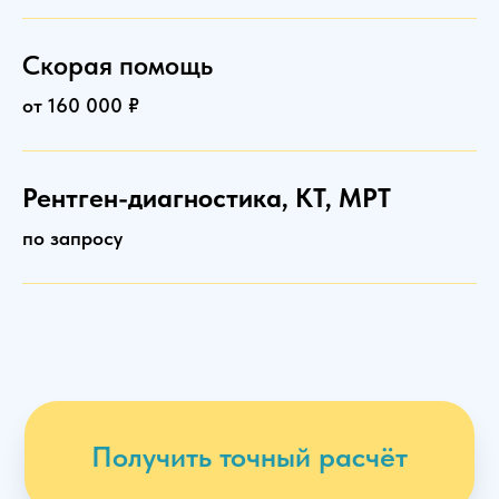
Скорая помощь
от 160 000 ₽
Рентген-диагностика, КТ, МРТ
по запросу
Этапы
работы
1
Получить точный расчёт
Консультация
Расскажем все нюансы