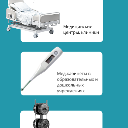
6
Сопровождение
Будем с вами на всех этапах
получения Медицинской лицензии: от
взаимодействия с
Роспотребнадзором, до внесения
сведений в ЕГИСЗ, до участия в
проверке Росздравнадзора.
7
Лицензия