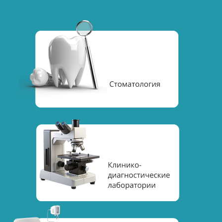
заключения. Подготовим весь
перечень требуемых договоров для
представления в Роспотребнадзор.
Предварительно
проконсультируемся
в местном отделении
Роспотребнадзора
5
Проверка Роспотребнадзора
Будем готовиться к проверке и
будем сопровождать проверку. Вам
выдадут санитарно-
эпидемиологическое заключение на
помещение.