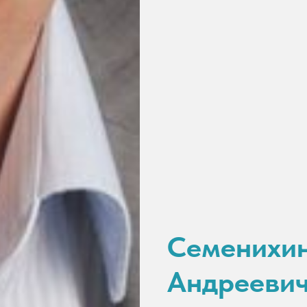
Семенихи
Андрееви