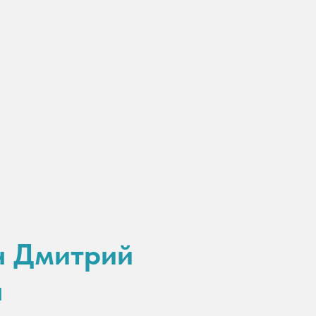
н Дмитрий
ч