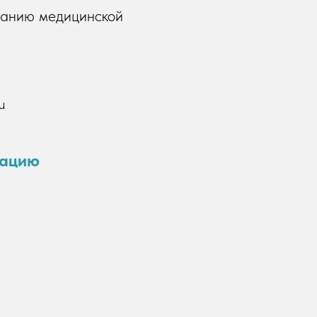
ванию медицинской
u
тацию